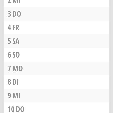
2
MI
3
DO
4
FR
5
SA
6
SO
7
MO
8
DI
9
MI
10
DO