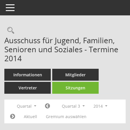
Toggle navigation
Rechercheauswahl
Ausschuss für Jugend, Familien,
Senioren und Soziales - Termine
2014
Informationen
Mitglieder
Vertreter
Sitzungen
Quartal
Quartal 3
2014
Aktuell
Gremium auswählen