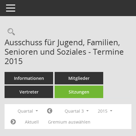
Toggle navigation
Rechercheauswahl
Ausschuss für Jugend, Familien,
Senioren und Soziales - Termine
2015
Informationen
Mitglieder
Vertreter
Sitzungen
Quartal
Quartal 3
2015
Aktuell
Gremium auswählen