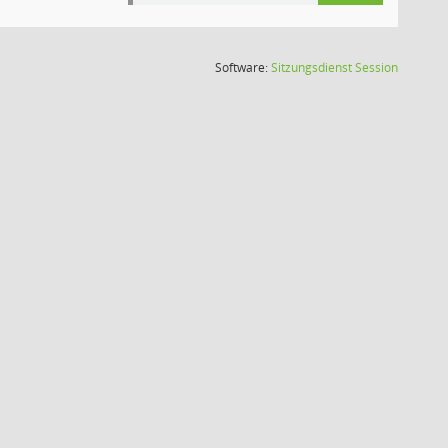
(Wird in
Software:
Sitzungsdienst
Session