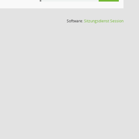
(Wird in
Software:
Sitzungsdienst
Session