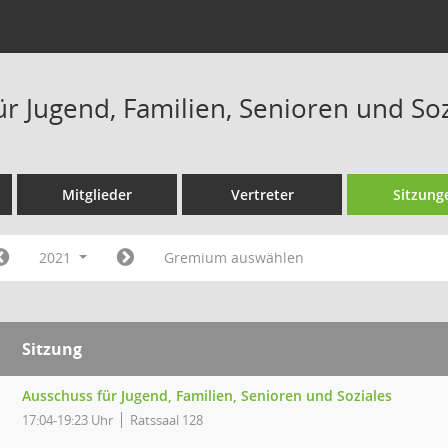
ür Jugend, Familien, Senioren und So
Mitglieder
Vertreter
Sitzung
2021
Gremium auswählen
Sitzung
Ausschuss für Jugend, Familien, Senioren und Soziales
17:04-19:23 Uhr
Ratssaal 128