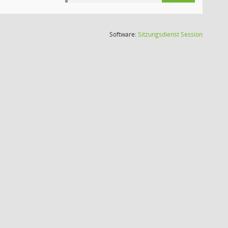
(Wird in
Software:
Sitzungsdienst
Session