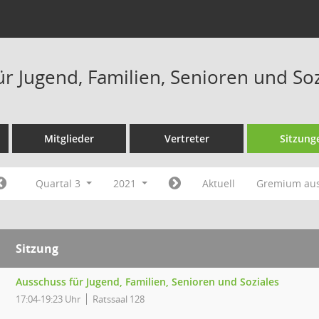
ür Jugend, Familien, Senioren und So
Mitglieder
Vertreter
Sitzung
Quartal 3
2021
Aktuell
Gremium au
Sitzung
Ausschuss für Jugend, Familien, Senioren und Soziales
17:04-19:23 Uhr
Ratssaal 128