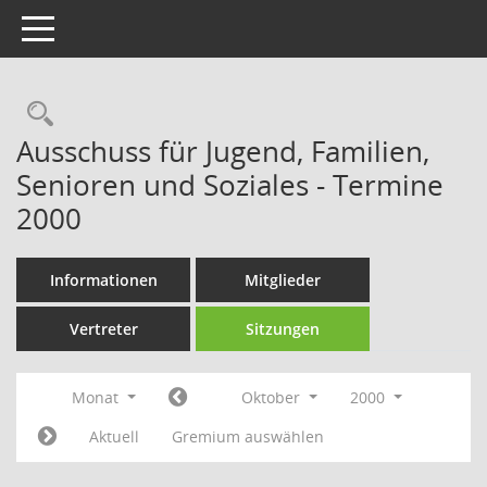
Toggle navigation
Rechercheauswahl
Ausschuss für Jugend, Familien,
Senioren und Soziales - Termine
2000
Informationen
Mitglieder
Vertreter
Sitzungen
Monat
Oktober
2000
Aktuell
Gremium auswählen