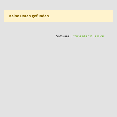
Keine Daten gefunden.
(Wird in
Software:
Sitzungsdienst
Session