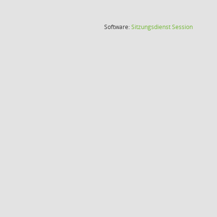
(Wird in
Software:
Sitzungsdienst
Session