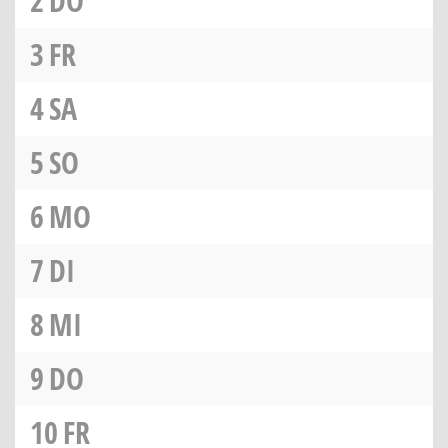
2
DO
3
FR
4
SA
5
SO
6
MO
7
DI
8
MI
9
DO
10
FR