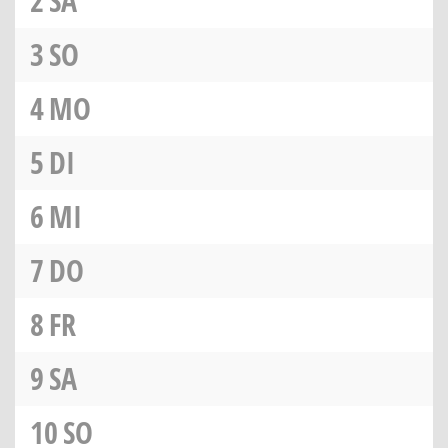
2
SA
3
SO
4
MO
5
DI
6
MI
7
DO
8
FR
9
SA
10
SO