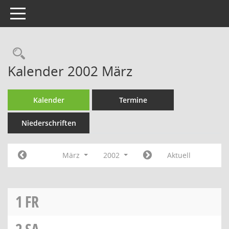
Toggle navigation
Rechercheauswahl
Kalender 2002 März
Kalender
Termine
Niederschriften
März
2002
Aktuell
1
FR