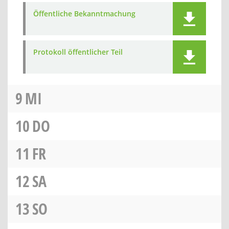
Öffentliche Bekanntmachung
Protokoll öffentlicher Teil
9
MI
10
DO
11
FR
12
SA
13
SO