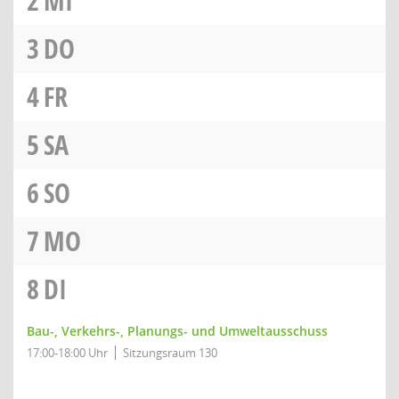
2
MI
3
DO
4
FR
5
SA
6
SO
7
MO
8
DI
Bau-, Verkehrs-, Planungs- und Umweltausschuss
17:00-18:00 Uhr
Sitzungsraum 130