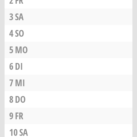
2
FR
3
SA
4
SO
5
MO
6
DI
7
MI
8
DO
9
FR
10
SA