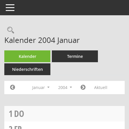
Toggle navigation
Rechercheauswahl
Kalender 2004 Januar
Kalender
Termine
Niederschriften
Januar
2004
Aktuell
1
DO