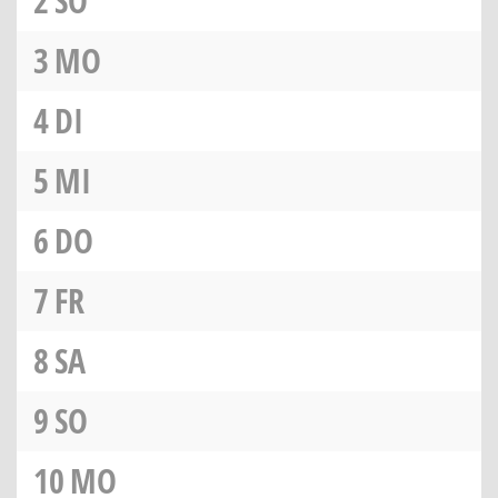
2
SO
3
MO
4
DI
5
MI
6
DO
7
FR
8
SA
9
SO
10
MO