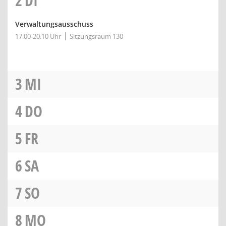
2
DI
Verwaltungsausschuss
17:00-20:10 Uhr
Sitzungsraum 130
3
MI
4
DO
5
FR
6
SA
7
SO
8
MO