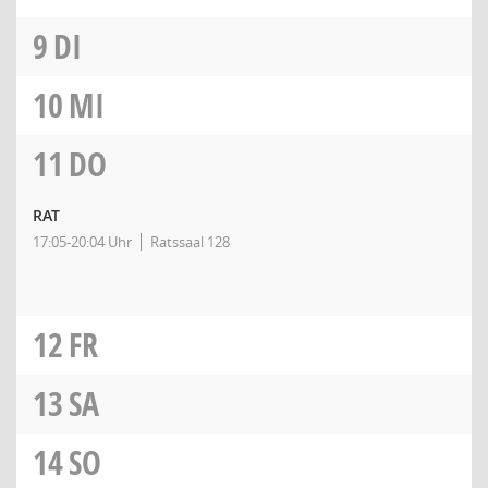
9
DI
10
MI
11
DO
RAT
17:05-20:04 Uhr
Ratssaal 128
12
FR
13
SA
14
SO