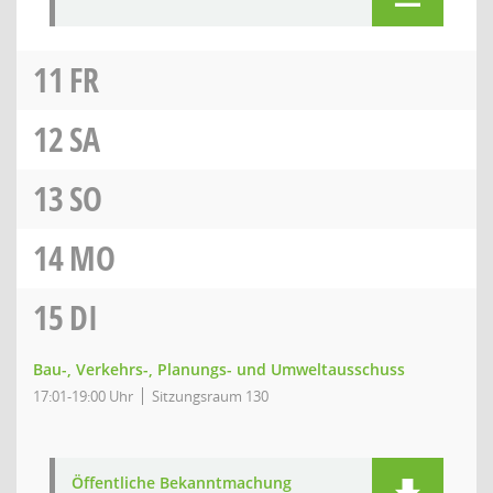
11
FR
12
SA
13
SO
14
MO
15
DI
Bau-, Verkehrs-, Planungs- und Umweltausschuss
17:01-19:00 Uhr
Sitzungsraum 130
Öffentliche Bekanntmachung