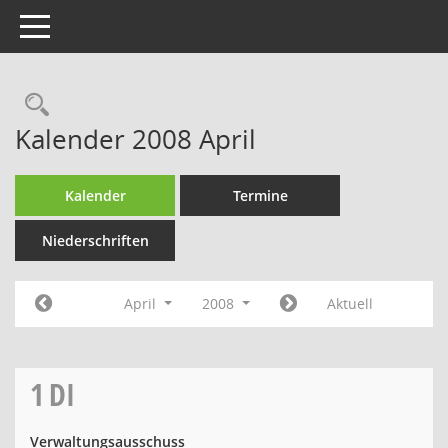
Toggle navigation
Rechercheauswahl
Kalender 2008 April
Kalender
Termine
Niederschriften
April
2008
Aktuell
1
DI
Verwaltungsausschuss