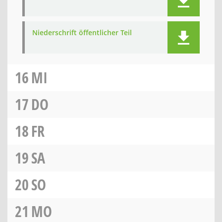
Niederschrift öffentlicher Teil
16
MI
17
DO
18
FR
19
SA
20
SO
21
MO