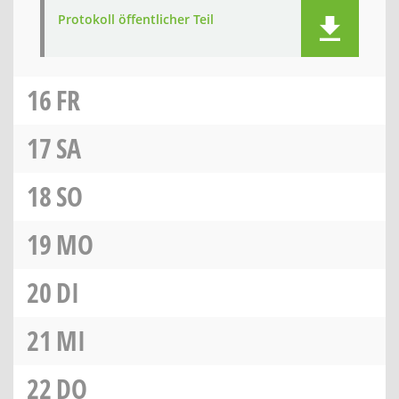
Protokoll öffentlicher Teil
16
FR
17
SA
18
SO
19
MO
20
DI
21
MI
22
DO