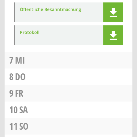
Öffentliche Bekanntmachung
Protokoll
7
MI
8
DO
9
FR
10
SA
11
SO