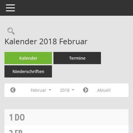
Toggle navigation
Rechercheauswahl
Kalender 2018 Februar
Kalender
Termine
Niederschriften
Februar
2018
Aktuell
1
DO