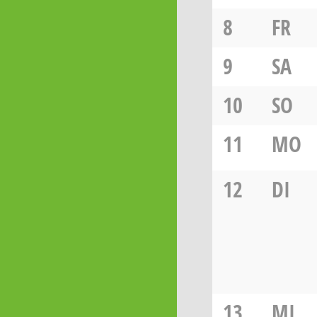
8
FR
9
SA
10
SO
11
MO
12
DI
13
MI