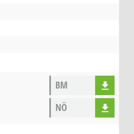
BM
NÖ