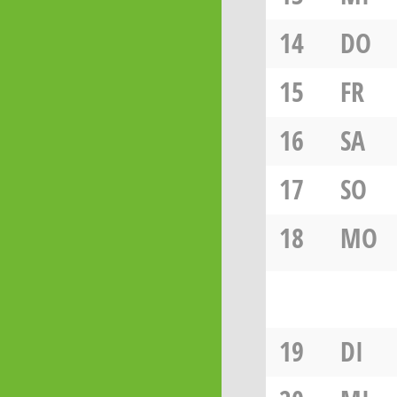
14
DO
15
FR
16
SA
17
SO
18
MO
19
DI