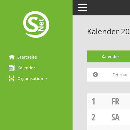
Toggle navigation
Kalender 20
Kalender
Startseite
Kalender
Februar
Organisation
1
FR
2
SA