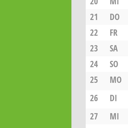
20
MI
21
DO
22
FR
23
SA
24
SO
25
MO
26
DI
27
MI