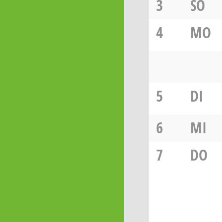
3
SO
4
MO
5
DI
6
MI
7
DO