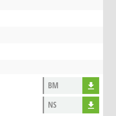
BM
NS