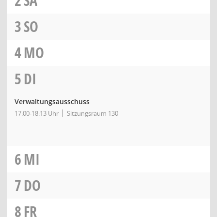
2
SA
3
SO
4
MO
5
DI
Verwaltungsausschuss
17:00-18:13 Uhr
Sitzungsraum 130
6
MI
7
DO
8
FR