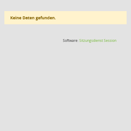
Keine Daten gefunden.
(Wird in
Software:
Sitzungsdienst
Session