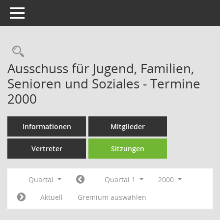
Toggle navigation
Rechercheauswahl
Ausschuss für Jugend, Familien,
Senioren und Soziales - Termine
2000
Informationen
Mitglieder
Vertreter
Sitzungen
Quartal
Quartal 1
2000
Aktuell
Gremium auswählen