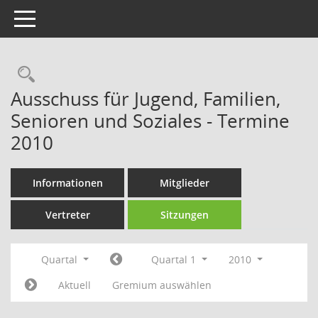
Toggle navigation
Rechercheauswahl
Ausschuss für Jugend, Familien,
Senioren und Soziales - Termine
2010
Informationen
Mitglieder
Vertreter
Sitzungen
Quartal
Quartal 1
2010
Aktuell
Gremium auswählen