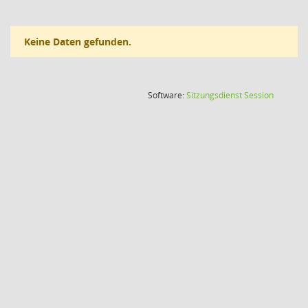
Keine Daten gefunden.
(Wird in
Software:
Sitzungsdienst
Session