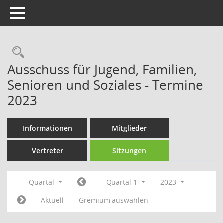
Toggle navigation
Rechercheauswahl
Ausschuss für Jugend, Familien,
Senioren und Soziales - Termine
2023
Informationen
Mitglieder
Vertreter
Sitzungen
Quartal
Quartal 1
2023
Aktuell
Gremium auswählen