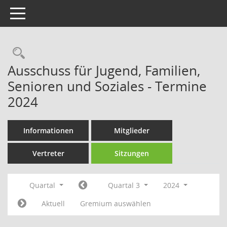
Toggle navigation
Rechercheauswahl
Ausschuss für Jugend, Familien,
Senioren und Soziales - Termine
2024
Informationen
Mitglieder
Vertreter
Sitzungen
Quartal
Quartal 3
2024
Aktuell
Gremium auswählen