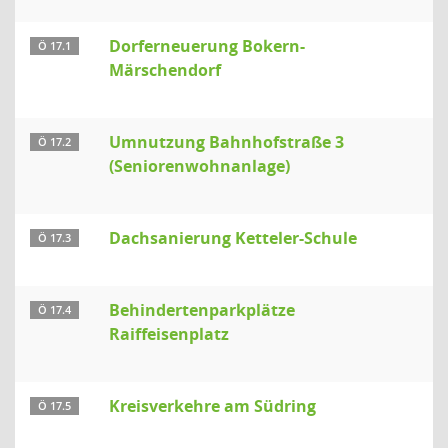
Dorferneuerung Bokern-
Ö 17.1
Märschendorf
Umnutzung Bahnhofstraße 3
Ö 17.2
(Seniorenwohnanlage)
Dachsanierung Ketteler-Schule
Ö 17.3
Behindertenparkplätze
Ö 17.4
Raiffeisenplatz
Kreisverkehre am Südring
Ö 17.5