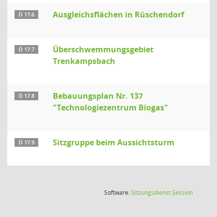
Ausgleichsflächen in Rüschendorf
Ö 17.6
Überschwemmungsgebiet
Ö 17.7
Trenkampsbach
Bebauungsplan Nr. 137
Ö 17.8
"Technologiezentrum Biogas"
Sitzgruppe beim Aussichtsturm
Ö 17.9
(Wird in
Software:
Sitzungsdienst
Session